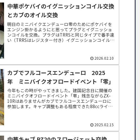
中華ポケバイのイグニッションコイル交換
とカブのオイル交換
明日のミニバイクエンデューロ零のためにポケバイを
エンジン掛かるようにと思ってプラグとイグニッショ
ンコイルを交換。プラグはTRRSと同じタイプで番手違
い（TRRSはレジスター付き）イグニッションコイルは
時間が無かったのでアマゾンで割高の物を購...
2026.02.10
カブでフルコースエンデューロ 2025
年 ミニバイクオフロードイベント「零」
今年もこの時がやってきました。建国記念日に開催の
ミニバイクオフロードイベント「零」残念ながらZX-
10Rはありませんがカブでフルコースエンデューロに
参加します。キャブ調整もある程度できた88ccライト
ボアアップのカブに予備のエアクリーナーは...
2025.02.15
中華キャブ PZ20のスロージェット交換