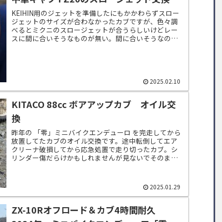
KEIHIN用のジェットを準備したにもかかわらずスロー
ジェットのサイズが合わなかったカブですが、色々調
べるとミクニのスロージェットが合うらしいけどレー
スに間に合いそうなものが無い。間に合いそうなのを
色々探して見つけ出したのがこちら。テイケイ...
2025.02.10
KITACO 88cc ボアアップカブ オイル交
換
昨年の 「零」ミニバイクエンデューロ を完走してから
放置してたカブのオイル交換です。途中転倒してエア
クリーナ破損してから応急処置で走り切ったカブ。シ
リンダー傷だらけかもしれませんが見ないでそのまま
行きたいと思います笑オイル交換は10w-50...
2025.01.29
ZX-10Rオフロード＆カブ4時間耐久