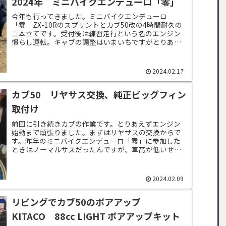
2024年 ミニバイクエンデューロ「零」
今年も行ってきました。ミニバイクエンデューロ
「零」ZX-10Rのスプリントとカブ50改の4時間耐久の
二本立てです。受付後は練習走行という名のエンジン
慣らし運転。キャブの調整はいまいちですがとりあえ
ず上は回ります。慣らし運転後は得意の青空整備...
2024.02.17
カブ50 リヤサス交換、純正ビッグフィン
取付け
前回に引き続きカブの作業です。とりあえずエンジン
始動まで頑張りました。まずはリヤサスの交換からで
す。昨年のミニバイクエンデューロ「零」に参加した
ときはノーマルサスだったんですが、車高が低いせい
でタイヤとフェンダーの隙間に泥が詰まってタイヤが...
2024.02.09
リビングでカブ50のボアアップ
KITACO 88cc LIGHT ボアアップキット