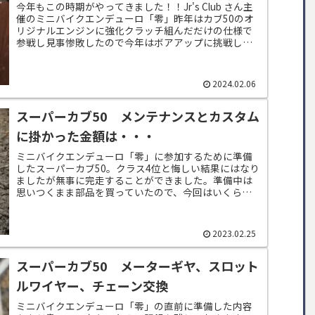
今年もこの時期がやってきました！！Jr's Club さん主
催のミニバイクエンデューロ「零」昨年はカブ50のオ
リジナルエンジンに強化クラッチ組んだだけの仕様で
参戦し見事惨敗したので今年はボアアップに挑戦しま
す。結局ギリギリに準備になってしま...
2024.02.06
スーパーカブ50 メンテナンスとカスタム
に掛かった金額は・・・
ミニバイクエンデューロ「零」に参加するために準備
したスーパーカブ50。クラス4位と悔しい結果にはなり
ましたが無事に完走することができました。準備中は
思いつくまま部品を買っていたので、今回はいくらぐ
らい準備に掛かったのか金額をまとめてみたいと...
2023.02.25
スーパーカブ50 メーターギヤ、スロット
ルワイヤー、チェーン交換
ミニバイクエンデューロ「零」の直前に準備した内容