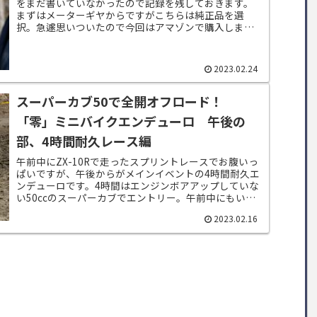
をまだ書いていなかったので記録を残しておきます。
まずはメーターギヤからですがこちらは純正品を選
択。急遽思いついたので今回はアマゾンで購入しまし
たが、パーツナンバーがわかればどこからでも購入で
き...
2023.02.24
スーパーカブ50で全開オフロード！
「零」ミニバイクエンデューロ 午後の
部、4時間耐久レース編
午前中にZX-10Rで走ったスプリントレースでお腹いっ
ぱいですが、午後からがメインイベントの4時間耐久エ
ンデューロです。4時間はエンジンボアアップしていな
い50ccのスーパーカブでエントリー。午前中にもいろ
いろ問題発生しましたが、そちらにつ...
2023.02.16