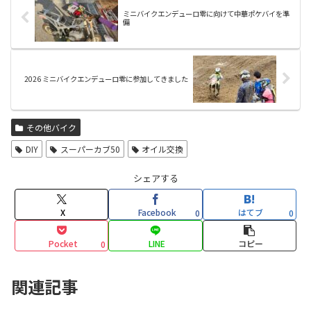
ミニバイクエンデューロ零に向けて中華ポケバイを準
備
2026 ミニバイクエンデューロ零に参加してきました
その他バイク
DIY
スーパーカブ50
オイル交換
シェアする
X
Facebook
はてブ
0
0
Pocket
LINE
コピー
0
関連記事