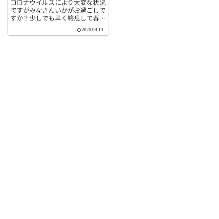
コロナウイルスにより大変な状況
ですがみなさんいかがお過ごしで
すか？少しでも早く終息して春の
気持ちいい時期にツーリングに行
2020.04.10
けることを願っています。本題で
すが以前記事にしたタイヤ交換の
続きを書きたいと思います。かれ
これ2ヶ月も前の話になってし
ま...