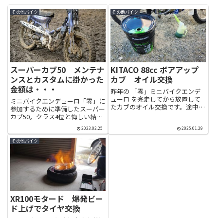
その他バイク
その他バイク
スーパーカブ50 メンテナ
KITACO 88cc ボアアップ
ンスとカスタムに掛かった
カブ オイル交換
金額は・・・
昨年の 「零」ミニバイクエンデ
ューロ を完走してから放置して
ミニバイクエンデューロ「零」に
たカブのオイル交換です。途中転
参加するために準備したスーパー
倒してエアクリーナ破損してから
カブ50。クラス4位と悔しい結果
応急処置で走り切ったカブ。シリ
にはなりましたが無事に完走する
ンダー傷だらけかもしれませんが
2023.02.25
2025.01.29
ことができました。準備中は思い
見ないでそのまま行きたいと思い
つくまま部品を買っていたので、
その他バイク
ます笑オイル交換は10w-50...
今回はいくらぐらい準備に掛かっ
たのか金額をまとめてみたいと...
XR100モタード 爆発ビー
ド上げでタイヤ交換