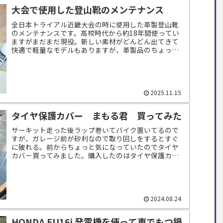
大会で使用した登山靴のメンテナンス
全日本トライアル近畿大会の時に使用した革製登山靴
のメンテナンスです。高校時代から約18年間使ってい
ますがまだまだ現役。新しい素材がどんどん出てきて
快適で軽量なモデルもありますが、革製品のちょっと
不便だけど自分だけのものになっていく感じが好き...
2025.11.15
タイヤ保護カバー まもる君 買ってみた
サーキット走った後ラップ巻いてバイク置いてるので
すが、ガレージ前が砂利なので取り回しをするとすぐ
に破れる。前からちょっと気になっていたのでタイヤ
カバー買ってみました。購入したのはタイヤ保護カバ
ー まもる君何も気にせず17インチのノーマルタイ...
2024.08.24
HONDA EU16i 発電機を使って車でもつ鍋