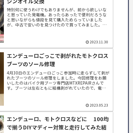
ジンオイル交換
特別何に使うわけでもありませんが、前から欲しいな
と思っていた発電機。あったらあったで便利だろうな
と思いながらも値段を見て購入ためらっていました
が、中古で安いのを見つけたので買ってみました。購
入したのはHONDA EU16i 37000円ほど...
2023.11.30
エンデューロごっこで剥がれたモトクロス
ブーツのソール修理
4月30日のエンデューロごっこ参加時に走らずして剥が
れたブーツのソール修理をしました。今回修理をお願
いしたのはバイク用ブーツ専門店MTXREPAIRさんで
す。ブーツは左右ともに結構剥がれていたので、電話
で先に問い合わせ。ブーツ到着後に状態を...
2023.05.23
エンデューロ、モトクロスなどに 100均
で揃うDIYマディー対策と走行してみた結