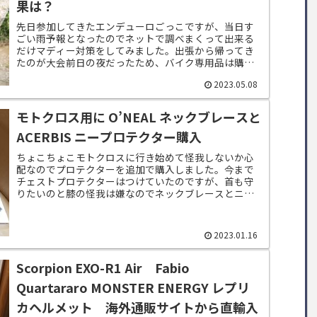
果は？
先日参加してきたエンデューロごっこですが、当日す
ごい雨予報となったのでネットで調べまくって出来る
だけマディー対策をしてみました。出張から帰ってき
たのが大会前日の夜だったため、バイク専用品は購入
できず100均と薬局で揃えられたものでのDIY対...
2023.05.08
モトクロス用に O’NEAL ネックブレースと
ACERBIS ニープロテクター購入
ちょこちょこモトクロスに行き始めて怪我しないか心
配なのでプロテクターを追加で購入しました。今まで
チェストプロテクターはつけていたのですが、首も守
りたいのと膝の怪我は嫌なのでネックブレースとニー
プロテクターを購入。どちらも安いものから高いもの...
2023.01.16
Scorpion EXO-R1 Air Fabio
Quartararo MONSTER ENERGY レプリ
カヘルメット 海外通販サイトから直輸入