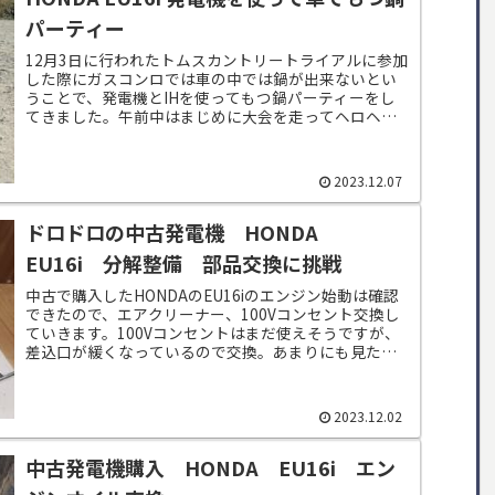
パーティー
12月3日に行われたトムスカントリートライアルに参加
した際にガスコンロでは車の中では鍋が出来ないとい
うことで、発電機とIHを使ってもつ鍋パーティーをし
てきました。午前中はまじめに大会を走ってヘロヘロ
に・・・。成績は微妙な感じでしたが、楽しく...
2023.12.07
ドロドロの中古発電機 HONDA
EU16i 分解整備 部品交換に挑戦
中古で購入したHONDAのEU16iのエンジン始動は確認
できたので、エアクリーナー、100Vコンセント交換し
ていきます。100Vコンセントはまだ使えそうですが、
差込口が緩くなっているので交換。あまりにも見た目
がボロボロなので本体カバーも交換...
2023.12.02
中古発電機購入 HONDA EU16i エン