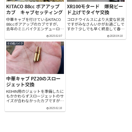
KITACO 88cc ボアアップ
XR100モタード 爆発ビー
カブ キャブセッティング
ド上げでタイヤ交換
中華キャブを付けているKITACO
コロナウイルスにより大変な状況
88ccボアアップのカブですが、
ですがみなさんいかがお過ごしで
去年のミニバイクエンデューロで
すか？少しでも早く終息して春の
アイドリングの回転が落ちず、エ
気持ちいい時期にツーリングに行
2025.02.07
2020.04.10
アスクリューでも調整できなかっ
けることを願っています。本題で
たので今年はジェットセットを購
すが以前記事にしたタイヤ交換の
その他バイク
入しました。商品写真を見て同じ
続きを書きたいと思います。かれ
感じのものを購入。購入...
これ2ヶ月も前の話になってし
ま...
中華キャブ PZ20のスロー
ジェット交換
KEIHIN用のジェットを準備したに
もかかわらずスロージェットのサ
イズが合わなかったカブですが、
色々調べるとミクニのスロージェ
2025.02.10
ットが合うらしいけどレースに間
に合いそうなものが無い。間に合
いそうなのを色々探して見つけ出
したのがこちら。テイケイ...