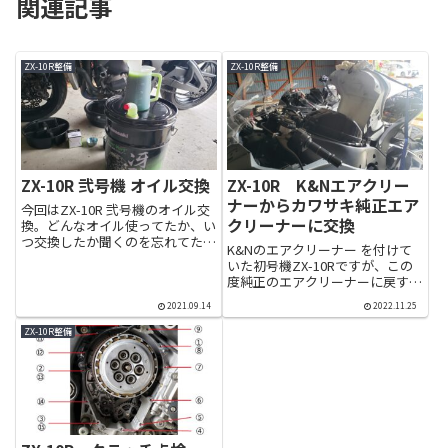
関連記事
ZX-10R整備
ZX-10R整備
ZX-10R 弐号機 オイル交換
ZX-10R K&Nエアクリー
ナーからカワサキ純正エア
今回はZX-10R 弐号機のオイル交
クリーナーに交換
換。どんなオイル使ってたか、い
つ交換したか聞くのを忘れてたの
K&Nのエアクリーナー を付けて
でとりあえずオイルとフィルター
いた初号機ZX-10Rですが、この
交換します。今までオイル交換は
度純正のエアクリーナーに戻すこ
基本レッドバロン任せだったので
とにしました。2018年2月に走行
オイルを買うところからスター
2021.09.14
2022.11.25
距離25059kmにてK&Nのエアク
ト。今回選んだオイルはカワ...
リーナーに交換。2019年11月に
ZX-10R整備
走行距離32687kmの車検時にバ
イク屋...