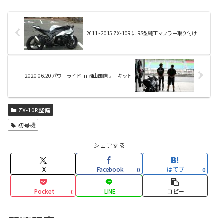
2011~2015 ZX-10R に RS型純正マフラー取り付け
2020.06.20 パワーライド in 岡山国際サーキット
ZX-10R整備
初号機
シェアする
X
Facebook
はてブ
0
0
Pocket
LINE
コピー
0