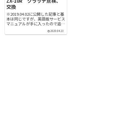
ZX-10R クラッチ点検、
交換
※2019.04.02に公開した記事と基
本は同じですが、英語版サービス
マニュアルが手に入ったので追記
し、再度公開しました。 クラッ
2020.04.23
チの点検項目も追記しました。追
記した文章は青色にしています。
以前から高回転時にクラッチが滑
る症状が出ていた20...