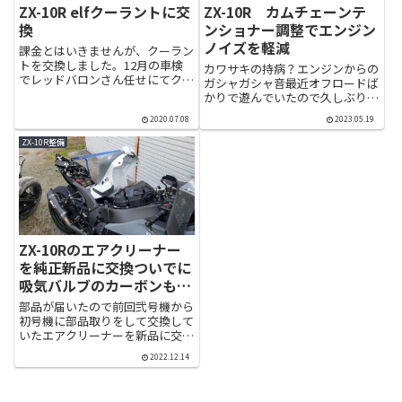
ZX-10R elfクーラントに交
ZX-10R カムチェーンテ
換
ンショナー調整でエンジン
ノイズを軽減
課金とはいきませんが、クーラン
トを交換しました。12月の車検
カワサキの持病？エンジンからの
でレッドバロンさん任せにてクー
ガシャガシャ音最近オフロードば
ラントを交換していましたが、な
かりで遊んでいたので久しぶりの
んとなくメーカーのクーラントを
ZX-10R記事になります。以前か
入れたくなったので交換。今回使
2020.07.08
2023.05.19
ら気になっていた初号機のエンジ
用したクーラントはエルフの不凍
ンメカノイズですがようやく重い
ZX-10R整備
液タイプの方です。(funct...
腰を上げて作業しました。JK型
のZX-10Rは自動調整式...
ZX-10Rのエアクリーナー
を純正新品に交換ついでに
吸気バルブのカーボンも確
認
部品が届いたので前回弐号機から
初号機に部品取りをして交換して
いたエアクリーナーを新品に交換
していきます。ついでに吸気バル
2022.12.14
ブも覗いてみました。エアクリー
ナー交換自体の作業は基本前回と
同じになるので気になる方は下記