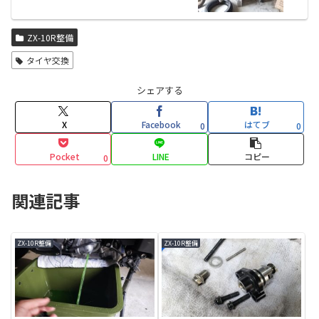
ZX-10R整備
タイヤ交換
シェアする
X
Facebook
はてブ
0
0
Pocket
LINE
コピー
0
関連記事
ZX-10R整備
ZX-10R整備