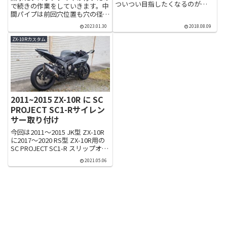
ついつい目指したくなるのが
で続きの作業をしていきます。中
WSBK マシンしかも今のところカ
間パイプは前回穴位置も穴の径も
ワサキ最強なので、型落ちとは言
合わなかったのでちょっと加工し
えZX-10Rに乗っている僕として
2023.01.30
2018.08.09
て取り付け。加工といっても穴位
はmotoGPより気になります。そ
置が合うようにハンマーで叩いた
ZX-10Rカスタム
んなSBKマシンです...
だけですが・・・。思ったより簡
単に曲がってくれました。穴は
バ...
2011~2015 ZX-10R に SC
PROJECT SC1-Rサイレン
サー取り付け
今回は2011～2015 JK型 ZX-10R
に2017～2020 RS型 ZX-10R用の
SC PROJECT SC1-R スリップオン
サイレンサーを取り付けしました
2021.05.06
が、結論から言うと特に調整もな
く取り付け可能でした。マフラー
の仕様は S...