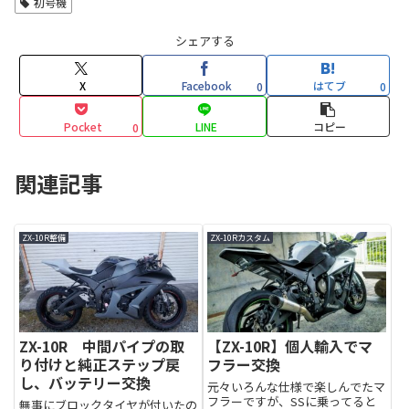
初号機
シェアする
X
Facebook
はてブ
0
0
Pocket
LINE
コピー
0
関連記事
ZX-10R整備
ZX-10Rカスタム
ZX-10R 中間パイプの取
【ZX-10R】個人輸入でマ
り付けと純正ステップ戻
フラー交換
し、バッテリー交換
元々いろんな仕様で楽しんでたマ
フラーですが、SSに乗ってると
無事にブロックタイヤが付いたの