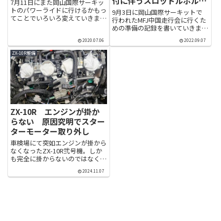
付に伴うスロットルホルダ
7月11日にまた岡山国際サーキッ
ーの位置変更
トのパワーライドに行けるかもっ
9月3日に岡山国際サーキットで
てことでいろいろ変えていきま
行われたMFJ中国走行会に行くた
す。とりあえず届いた物から今回
めの準備の記録を書いていきま
はタイヤとスクリーンを交換タイ
す。仕事の関係でなかなかブログ
ヤは新車外しをヤフオクで仕入れ
2020.07.06
2022.09.07
更新もできて無くて、先にサーキ
たピレリ スーパーコルサSP V3
ット走行も終えてしまいましたが
ZX-10R整備
スクリーンはゼログラビティ...
サーキットの動画アップとかもま
だできていないので、とりあえ
ず...
ZX-10R エンジンが掛か
らない 原因究明でスター
ターモーター取り外し
車検場にて突如エンジンが掛から
なくなったZX-10R弐号機。しか
も完全に掛からないのではなく掛
かったり掛からなかったり。バッ
2024.11.07
テリーは新品交換しても状況変ら
なかったので原因からは除外。原
因がバッテリーではないことから
コイルやレギュレターも一旦...