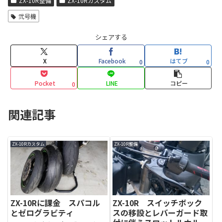
ZX-10R整備
ZX-10Rカスタム
弐号機
シェアする
X
Facebook
はてブ
0
0
Pocket
LINE
コピー
0
関連記事
ZX-10Rカスタム
ZX-10R整備
ZX-10Rに課金 スパコル
ZX-10R スイッチボック
とゼログラビティ
スの移設とレバーガード取