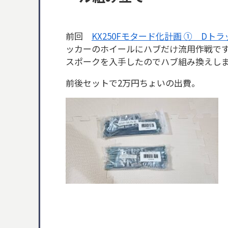
前回
KX250Fモタード化計画 ① Dト
ッカーのホイールにハブだけ流用作戦ですが
スポークを入手したのでハブ組み換えし
前後セットで2万円ちょいの出費。