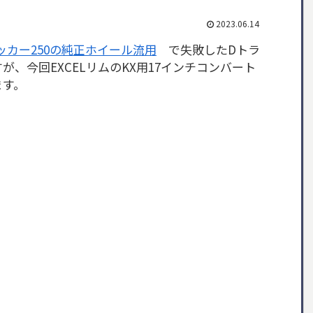
2023.06.14
ラッカー250の純正ホイール流用
で失敗したDトラ
、今回EXCELリムのKX用17インチコンバート
ます。