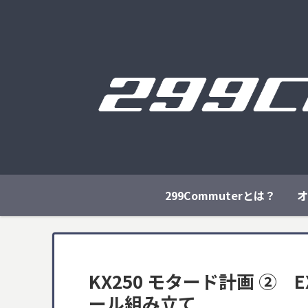
299Commuterとは？
オ
KX250 モタード計画 ②
ール組み立て