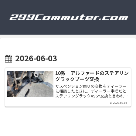
2026-06-03
10系 アルファードのステアリン
車
グラックブーツ交換
サスペンション周りの交換をディーラー
に相談したときに、ディーラー車検だと
ステアリングラックASSY交換と言われ
て、添加剤でごまかそうとしているパワ
2026.06.03
ステ周りですが、ステアリングラックブ
ーツの左側が破れているので交換しま
す。右はそこまで状態悪く...