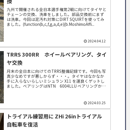
換
九州で開催される全日本選手権第2戦に向けてタイヤと
チェーンの交換、洗車をしました。部品交換前にまず
は洗車。今回は泥汚れ対策にDIRT SQUIRTを使ってみ
ました。(function(b,c,f,g,a,d,e){b.MoshimoAffi...
2024.04.12
TRRS 300RR ホイールベアリング、タイ
ヤ交換
月末の全日本に向けてのTRRS整備記録です。今回も写
真少なめですが悪しからず・・・。タイヤはなかなか
手に入らないらしいミシュラン X11 を運良くゲットし
ました。ベアリングはNTN 6004LLU ベアリングから
交換していきます。ベアリング...
2024.03.25
トライアル練習用に ZHi 26inトライアル
自転車を復活