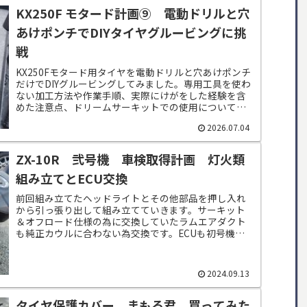
KX250F モタード計画⑨ 電動ドリルと穴
あけポンチでDIYタイヤグルービングに挑
戦
KX250Fモタード用タイヤを電動ドリルと穴あけポンチ
だけでDIYグルービングしてみました。専用工具を使わ
ない加工方法や作業手順、実際にけがをした経験を含
めた注意点、ドリームサーキットでの使用について紹
介します。
2026.07.04
ZX-10R 弐号機 車検取得計画 灯火類
組み立てとECU交換
前回組み立てたヘッドライトとその他部品を押し入れ
から引っ張り出して組み立てていきます。サーキット
＆オフロード仕様の為に交換していたラムエアダクト
も純正カウルに合わない為交換です。ECUも初号機か
ら移設していたのでフルパワーECUを初号機に戻...
2024.09.13
タイヤ保護カバー まもる君 買ってみた