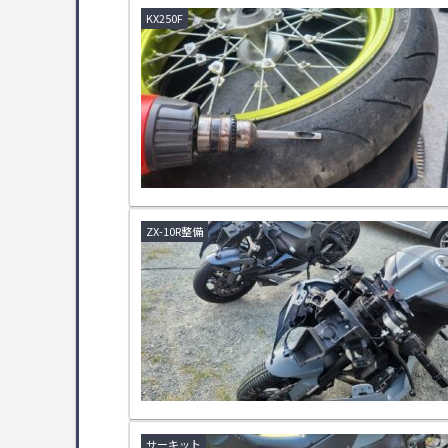
KX250F
ZX-10R整備
サーキット