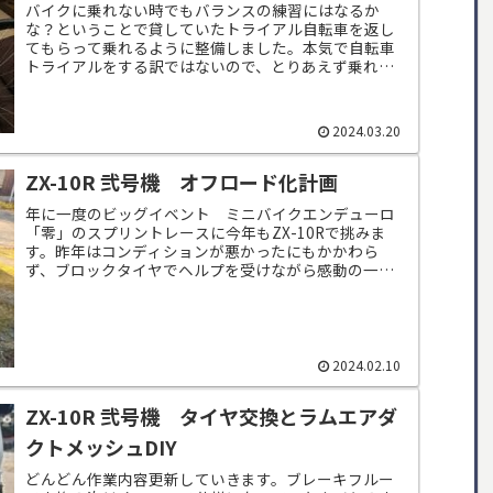
バイクに乗れない時でもバランスの練習にはなるか
な？ということで貸していたトライアル自転車を返し
てもらって乗れるように整備しました。本気で自転車
トライアルをする訳ではないので、とりあえず乗れる
ようにって感じで作業していきます。作業内容は、タ
イ...
2024.03.20
ZX-10R 弐号機 オフロード化計画
年に一度のビッグイベント ミニバイクエンデューロ
「零」のスプリントレースに今年もZX-10Rで挑みま
す。昨年はコンディションが悪かったにもかかわら
ず、ブロックタイヤでヘルプを受けながら感動の一周
をすることができました。年末年始にバイク遊びに...
2024.02.10
ZX-10R 弐号機 タイヤ交換とラムエアダ
クトメッシュDIY
どんどん作業内容更新していきます。ブレーキフルー