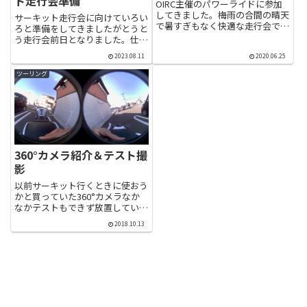
ト走行会準備
OIRC主催のパワーライドに参加
してきました。梅雨の合間の晴天
サーキット走行会に向けていろい
で暑すぎもなく快適な走行会でし
ろと準備をしてきましたがとうと
た。新型コロナ対策として入場時
う走行会前日となりました。仕事
の検温と2組に分けてのライダー
終わりにカウリングを付けたり最
スミーティングが行われていまし
2023.08.11
2020.06.25
後の準備をしていると完成写真を
た。年に1回か2回のサーキット
撮るのも忘れていました(笑)無事
ツーリング
走行なので全く上達はしていま...
にバイクも積み込み完了。ヘルメ
ット、革ツナギ、グローブ、ブ...
360°カメラ紹介＆テスト撮
影
以前サーキット行くときに使おう
かと買っていた360°カメラなか
なかテストもできず放置していま
したが、やっと撮影、編集できま
2018.10.13
した。とりあえず撮影した動画が
こちらあまり大きい画面で見ると
結構荒いです。そして取り付け方
向逆 (笑)進行方向を見る場...