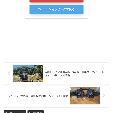
Yahoo!ショッピングで見る
近畿トライアル選手権 第7戦 淡路ロックベアート
ライアル場 大会準備
ZX-10R 弐号機 車検取得計画 ヘッドライト配線