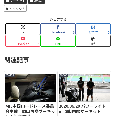
サーキット
装備品
タイヤ交換
シェアする
X
Facebook
はてブ
0
0
Pocket
LINE
コピー
0
関連記事
ZX-10R
ZX-10R
MFJ中国ロードレース委員
2020.06.20 パワーライド
会主催 岡山国際サーキッ
in 岡山国際サーキット