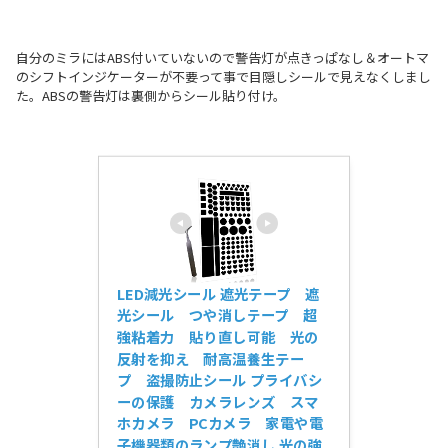
自分のミラにはABS付いていないので警告灯が点きっぱなし＆オートマ
のシフトインジケーターが不要って事で目隠しシールで見えなくしまし
た。ABSの警告灯は裏側からシール貼り付け。
LED減光シール 遮光テープ　遮
光シール　つや消しテープ　超
強粘着力　貼り直し可能　光の
反射を抑え　耐高温養生テー
プ　盗撮防止シール プライバシ
ーの保護　カメラレンズ　スマ
ホカメラ　PCカメラ　家電や電
子機器類のランプ艶消し 光の強