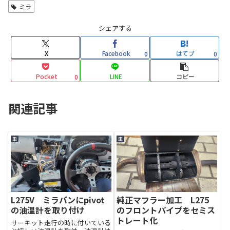
ミラ
シェアする
X
Facebook
はてブ
0
0
Pocket
LINE
コピー
0
関連記事
車
車
L275V ミラバンにpivot
純正マフラー加工 L275
の油温計を取り付け
のフロントパイプをセミス
トレート化
サーキット走行の時に付いている