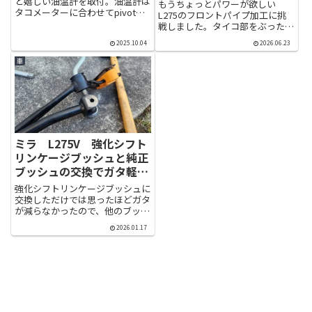
と嬉しい油温計を取付。油温計は
もうちょっとパワーが欲しい
タコメーターに合わせてpivotの
L275のフロントパイプ加工に挑
GT GAUGE-60を選択。センサー
戦しました。タイコ部をぶった切
アタッチメントは中華製っぽい安
ってストレート化するのはよく見
いものもたくさんありますが、エ
2025.10.04
2026.06.23
かけますがあまりにもうるさすぎ
ンジンとオイルの管理の為に油温
る為、タイコを残して消音効果も
車
計を付けるのに破損...
持たせつつ排気の流れをストレー
トに近づけます。溶接機を持って
い...
ミラ L275V 強化シフト
リンケージブッシュと純正
ブッシュの交換でガタ軽減
計画 ②
強化シフトリンケージブッシュに
交換しただけでは思ったほどガタ
が減らなかったので、他のブッシ
ュも交換してガタを減らしていく
2026.01.17
シリーズ第二弾前回純正部品の流
用でミッションインプットシャフ
トのブッシングが交換できるよう
になったので、各ブッシュを交
換...