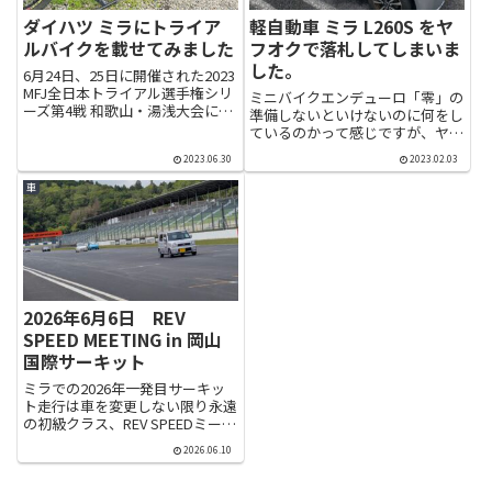
ダイハツ ミラにトライア
軽自動車 ミラ L260S をヤ
ルバイクを載せてみました
フオクで落札してしまいま
した。
6月24日、25日に開催された2023
MFJ全日本トライアル選手権シリ
ミニバイクエンデューロ「零」の
ーズ第4戦 和歌山・湯浅大会にス
準備しないといけないのに何をし
タッフとしてお手伝いに行ってき
ているのかって感じですが、ヤフ
ました。おもちゃ兼足車として購
オクで軽い気持ちで入札したら軽
入したミラですが、なかなかの積
2023.06.30
2023.02.03
自動車を落札してしまいました。
載量があるので少しバラせばトラ
トランスポーターとして初期型の
車
イアルバイクぐら...
アルファードに乗っていますが、
ハイオクは高いし燃費も10km...
2026年6月6日 REV
SPEED MEETING in 岡山
国際サーキット
ミラでの2026年一発目サーキッ
ト走行は車を変更しない限り永遠
の初級クラス、REV SPEEDミーテ
ィングに参加してきました。軽自
2026.06.10
動車規格 660cc NAだとゴリゴリ
カスタムで1分52秒台、N-ONE