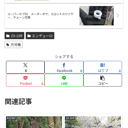
スーパーカブ50 メーターギヤ、スロットルワイヤ
ー、チェーン交換
ZX-10R
エンデューロ
弐号機
シェアする
X
Facebook
はてブ
0
0
Pocket
LINE
コピー
0
関連記事
KX250F
ZX-10R