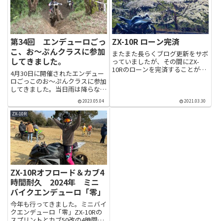
第34回 エンデューロごっ
ZX-10R ローン完済
こ、お～ぷんクラスに参加
またまた長らくブログ更新をサボ
してきました。
っていましたが、その間にZX-
10Rのローンを完済することがで
4月30日に開催されたエンデュー
きました。繰り上げ返済すること
ロごっこのお～ぷんクラスに参加
も無く長い期間掛かり、転倒や事
してきました。当日雨は降らなか
故もありましたが廃車にすること
ったものの雨上がりのまとわりつ
なくローン完済できてよかったで
2023.05.04
2021.03.30
く泥で駐車場に入るところからド
す。これからもできる限り長く...
ロドロです。受付とライダーズミ
ZX-10R
ーティングが終わればお～ぷんク
ラスは午前中ゆっくり。午前の...
ZX-10Rオフロード＆カブ4
時間耐久 2024年 ミニ
バイクエンデューロ「零」
今年も行ってきました。ミニバイ
クエンデューロ「零」ZX-10Rの
スプリントとカブ50改の4時間耐