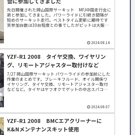
会に参加してきました
先日開催された岡山国際サーキット MFJ中国走行会に
弟と参加してきました。パワーライドに引続き間隔が
短めのサーキット走行。ベストタイム更新に期待です
笑参加台数は30台程度との事でしたがピットは大賑わ
い。皆さん気さくに声を掛けていただきありが...
2024.08.14
YZF-R1 2008 タイヤ交換、ワイヤリン
グ、リモートアジャスター取付けなど
7/27 岡山国際サーキット パワーライドの参加前にした
作業のまとめです。ブレーキフルード、オイル関係ワ
イヤリング、タイヤ交換、リモートアジャスター取付
などなど。タイヤはヤフオクでゲットの中古スパコル
V4 SC1柔らかくて嵌めやすい。ビード...
2024.08.07
YZF-R1 2008 BMCエアクリーナーに
K&Nメンテナンスキット使用