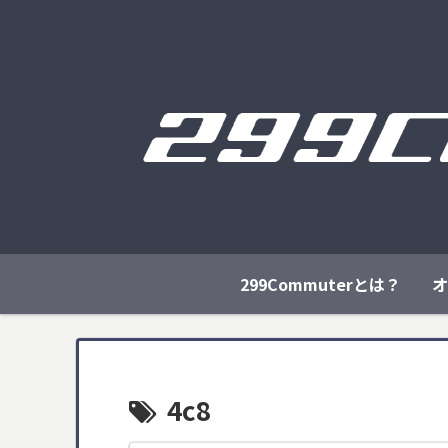
299Commuterとは？
オ
4c8