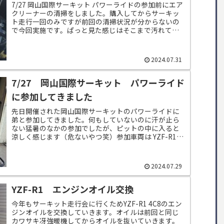
7/27 岡山国際サーキット パワーライドの参加前にエア
クリーナーの清掃をしました。購入してからサーキッ
ト走行一回のみですが前回の清掃状況が分からないの
で今回実施です。ぱっと見た感じはそこまで汚れてい
ません。付いているエアクリーナーはBMC...
2024.07.31
7/27 岡山国際サーキット パワーライド
に参加してきました
先日開催された岡山国際サーキットのパワーライドに
弟と参加してきました。何もしていないのに汗が止ら
ない猛暑のなかの参加でしたが、ピットの中に入ると
涼しく感じます（危ないやつ笑）参加車両は YZF-R1
2008（兄） YZF-R1 2013（...
2024.07.29
YZF-R1 エンジンオイル交換
今年もサーキット走行会に行くためYZF-R1 4C8のエン
ジンオイルを交換していきます。オイルは前回と同じ
カワサキ冴強暖機してからオイルを抜いていきます。