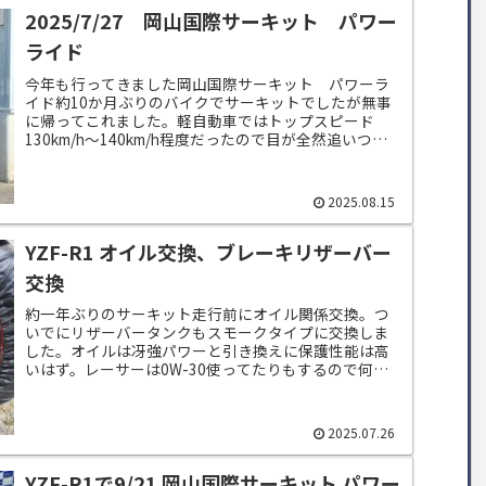
2025/7/27 岡山国際サーキット パワー
ライド
今年も行ってきました岡山国際サーキット パワーラ
イド約10か月ぶりのバイクでサーキットでしたが無事
に帰ってこれました。軽自動車ではトップスピード
130km/h～140km/h程度だったので目が全然追いつき
ません。ですが久しぶりの全開走行楽し...
2025.08.15
YZF-R1 オイル交換、ブレーキリザーバー
交換
約一年ぶりのサーキット走行前にオイル関係交換。つ
いでにリザーバータンクもスモークタイプに交換しま
した。オイルは冴強パワーと引き換えに保護性能は高
いはず。レーサーは0W-30使ってたりもするので何と
も言えませんが、長期的に見て安全だと信じたい...
2025.07.26
YZF-R1で9/21 岡山国際サーキット パワー