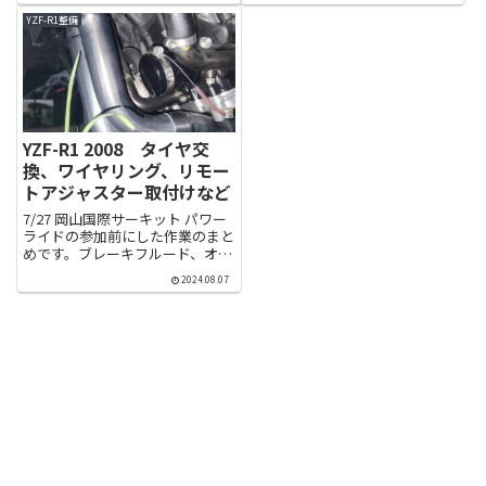
たが、今回はZX-10Rと同じの冴
回初交換。リザーバータンクは右
強を使いたいと思います。ヤマハ
前方、ドレンは左側のウォーター
YZF-R1整備
のバイクにカワサキのエンジンオ
パイプにあります。リザーバータ
イル・・・。ヤマハ...
ンクは水アカっぽいラインが・...
YZF-R1 2008 タイヤ交
換、ワイヤリング、リモー
トアジャスター取付けなど
7/27 岡山国際サーキット パワー
ライドの参加前にした作業のまと
めです。ブレーキフルード、オイ
ル関係ワイヤリング、タイヤ交
2024.08.07
換、リモートアジャスター取付な
どなど。タイヤはヤフオクでゲッ
トの中古スパコルV4 SC1柔らか
くて嵌めやすい。ビード...