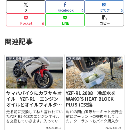
X
Facebook
はてブ
0
0
Pocket
LINE
コピー
0
関連記事
YZF-R1整備
YZF-R1整備
ヤマハバイクにカワサキオ
YZF-R1 2008 冷却水を
イル YZF-R1 エンジン
WAKO’S HEAT BLOCK
オイルとオイルフィルター
PLUS に交換
交換
走る前に交換してねと言われてい
8/10の岡山国際サーキット走行会
たYZF-R1 4C8のエンジンオイル
前にクーラントの交換をしまし
を交換していきます。入っている
た。クーラントもバイク購入から
オイルは何か聞いていませんでし
一度も交換していなかったので今
2023.10.18
2024.08.19