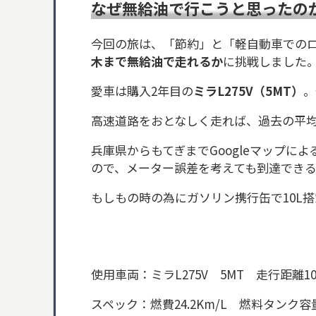
なぜ無給油で行こうと思ったの
今回の旅は、「節約」と「軽自動車での
木まで無給油で走れるか
に挑戦しました
愛車は購入2年目の
ミラL275V（5MT）
。
高速道路をおとなしく走れば、過去の平
兵庫県からもてぎまでGoogleマップによ
ので、メーター誤差を考えても到達でき
もしもの時の為にガソリン携行缶で10L搭載
使用車両：ミラL275V 5MT 走行距
スペック：燃費24.2Km/L 燃料タンク