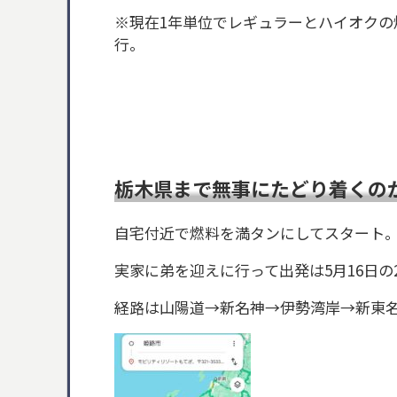
※現在1年単位でレギュラーとハイオクの
行。
栃木県まで無事にたどり着くの
自宅付近で燃料を満タンにしてスタート
実家に弟を迎えに行って出発は5月16日の
経路は山陽道→新名神→伊勢湾岸→新東