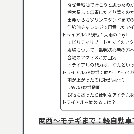
なぜ無給油で行こうと思ったの
栃木県まで無事にたどり着くの
出発からガソリンスタンドまで
無給油チャレンジで用意したア
トライアルGP観戦：大雨のDay1
モビリティリゾートもてぎのア
服装について（観戦初心者の方
会場のアクセスと雰囲気
トライアルの魅力は、なんといっ
トライアルGP観戦：雨が上がって状
雨が上がったのに状況悪化？
Day2の観戦動画
観戦にあったら便利なアイテム
トライアルを始めるには？
関西～モテギまで：軽自動車