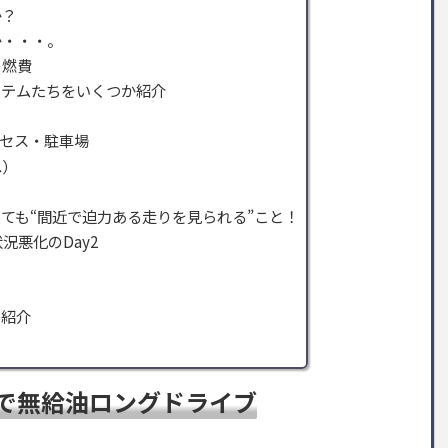
か？
か・・・。
の燃費
イテムたちをいくつか紹介
クセス・駐車場
へ）
ても“間近で迫力ある走りを見られる”こと！
況悪化のDay2
を紹介
で無給油ロングドライブ