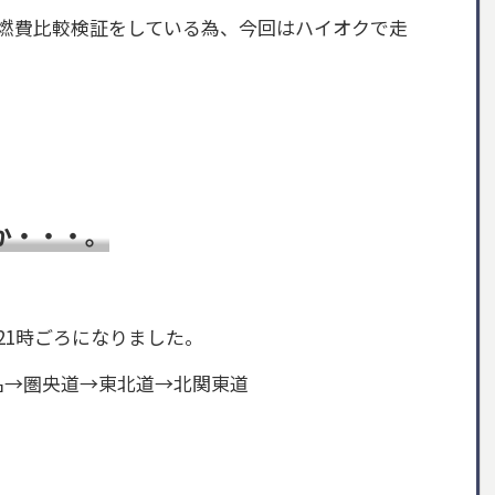
燃費比較検証をしている為、今回はハイオクで走
か・・・。
。
21時ごろになりました。
名→圏央道→東北道→北関東道