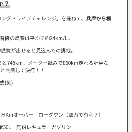
か？
ロングドライブチャレンジ」を兼ねて、
兵庫から栃
。
普段の燃費は平均で約24km/L。
均燃費が出せると見込んでの挑戦。
ると745km。メーター読みで860km走れる計算な
ると判断して決行！！
(笑)
離10万Kmオーバー ローダウン（空力で有利？）
容量36L 無鉛レギュラーガソリン