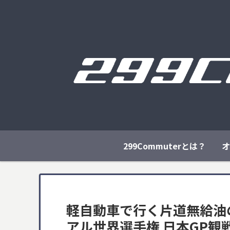
299Commuterとは？
オ
軽自動車で行く片道無給油
アル世界選手権 日本GP観