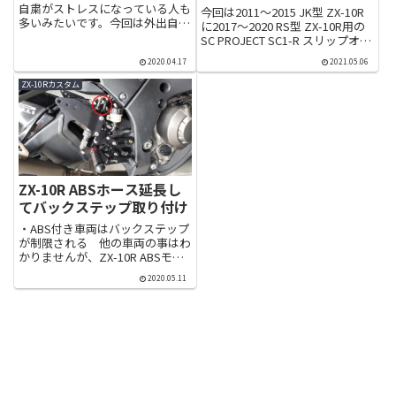
自粛がストレスになっている人も
今回は2011～2015 JK型 ZX-10R
多いみたいです。今回は外出自粛
に2017～2020 RS型 ZX-10R用の
を守りつつ、ストレスも発散する
SC PROJECT SC1-R スリップオン
ためにガレージに籠ってウィンカ
サイレンサーを取り付けしました
ー交換をしました。・もともと付
2020.04.17
2021.05.06
が、結論から言うと特に調整もな
いている中華ウィンカー 今付
く取り付け可能でした。マフラー
ZX-10Rカスタム
いている中華ウィンカーは左右
の仕様は S...
セ...
ZX-10R ABSホース延長し
てバックステップ取り付け
・ABS付き車両はバックステップ
が制限される 他の車両の事はわ
かりませんが、ZX-10R ABSモデ
ルはバックステップのポジション
2020.05.11
に制限があってあまり自由な選択
ができません。BEET製のバック
ステップは延長用のブレーキホー
スに交換して取り付...