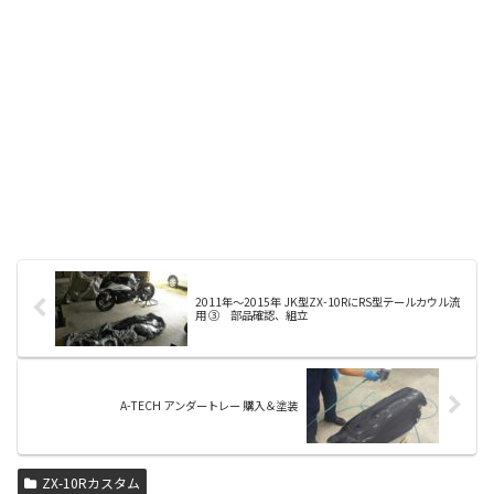
2011年～2015年 JK型ZX-10RにRS型テールカウル流
用 ③ 部品確認、組立
A-TECH アンダートレー 購入＆塗装
ZX-10Rカスタム