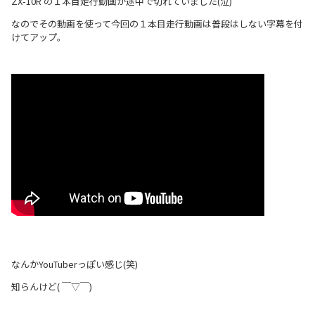
ZX-10R の１本目走行動画が途中で切れていました(泣)
なのでその動画を使って今回の１本目走行動画は普段はしない字幕を付
けてアップ。
なんかYouTuberっぽい感じ(笑)
知らんけど( ￣▽￣)