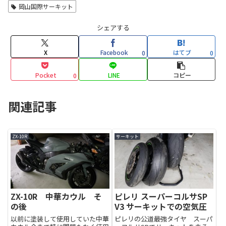
岡山国際サーキット
シェアする
X
Facebook
はてブ
0
0
Pocket
LINE
コピー
0
関連記事
ZX-10R
サーキット
ZX-10R 中華カウル そ
ピレリ スーパーコルサSP
の後
V3 サーキットでの空気圧
以前に塗装して使用していた中華
ピレリの公道最強タイヤ スーパ