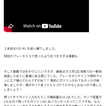
２本目はYZF-R1 を追い撮りしました。
何回かブレーキミスで思ったより近づきすぎる場面も…
そして動画ではわかりにくいですが、最後はガス欠(泣) 体感では一瞬急
減速したあとに普通に走る感じでした。ブレーキやシケインで燃料ライ
ンにエア噛んでたんですかね？？ 事前にガソリン入れてなかったの後
悔しましたが、調子のって走ってたらコケてたかもしれないので良しと
しましょう！
帰ってきてガソリン入れたところ補給量は15.22Lでした。タンク容量が
17Lなので残ってたガソリンは1.8Lぐらいだったってことですね。なん
かもうちょい走れそうな気もするけど他の不具合で無いことを祈るばか