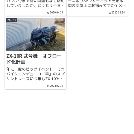
カウル今まで特に問題もなく使用
ーコルサSPでサーキットを走る
していましたが、とうとう不具合
際の空気圧にお悩みですか？メー
が発生しました。右側サイドカウ
カー（ピレリジャパン）に直接問
2020.04.13
2020.08.24
ルの下側が熱により変形していま
い合わせて分かった、温間での目
す。2019年11月16日にサーキッ
安空気圧や調整の基本を説明。迷
ZX-10R
ト走行会に行っていたのですが、
った時の基準値（フロント
その時はまだ綺麗でした。...
2.1bar/リア2.0bar）を紹介しま
す。
ZX-10R 弐号機 オフロー
ド化計画
年に一度のビッグイベント ミニ
バイクエンデューロ「零」のスプ
リントレースに今年もZX-10Rで
挑みます。昨年はコンディション
2024.02.10
が悪かったにもかかわらず、ブロ
ックタイヤでヘルプを受けながら
感動の一周をすることができまし
た。年末年始にバイク遊びに...