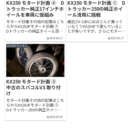
KX250 モタード計画 ④ D
KX250 モタード計画 ① D
トラッカー純正17インチホ
トラッカー250の純正ホイ
イールを車両に仮組み
ール流用に挑戦
モタード計画その他の記事はこち
最近ZX-10Rにはほとんど乗って
らからKX250Fモタード計画 ①
いなくてKX250Fで遊んでいるこ
Dトラッカーの純正ホイール流用
とが多いですが、さらにモタード
に挑戦KX250Fモタード計画 ②
も面白そうって事で17インチ化
2023.06.27
2023.05.17
EXCELリムスポークセットでホイ
計画に挑戦してみます。中古の17
ール組み立てKX250Fモタード計
インチホイールも探してみました
KX250Fカスタム
画 ③ 中古タイヤの取り付け
が、KX用の物はあんまり出回っ
KX250F...
てなかったのでとりあ...
KX250 モタード計画 ③
中古のスパコルV3 取り付
け
モタード計画その他の記事はこち
らからKX250Fモタード計画 ①
Dトラッカー250の純正ホイール
流用に挑戦KX250Fモタード計画
2023.06.20
② EXCELリムスポークセットで
ホイール組み立てモタード計画
②にてDトラッカー250のリムと