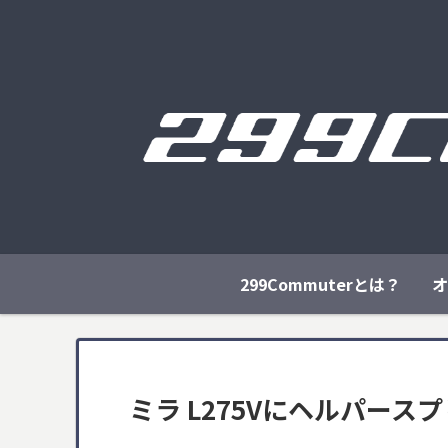
299Commuterとは？
オ
ミラ L275Vにヘルパー