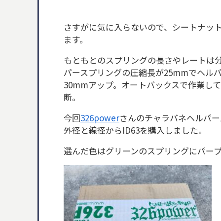
さすがに気に入らないので、シートナッ
ます。
もともとのスプリングの長さやレートは分
パースプリングの圧縮長が25mmでヘル
30mmアップ。オートバックスで作業し
断。
今回
326power
さんのチャラバネヘルパース
外径と線径からID63を購入しました。
選んだ色はグリーンのスプリングにパー