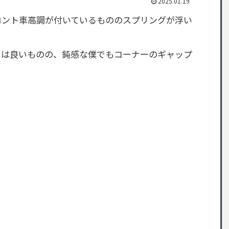
2025.01.19
ロント車高調が付いているもののスプリングが浮い
目は良いものの、鈍感な僕でもコーナーのギャップ
。