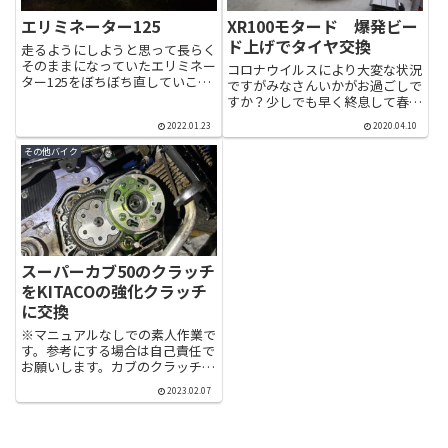
エリミネーター125
XR100モタード 爆発ビー
ド上げでタイヤ交換
走るようにしようと思って長らく
そのままになっていたエリミネー
コロナウイルスにより大変な状況
ター125をぼちぼち直していこう
ですがみなさんいかがお過ごしで
と思います。国産車なのでキャブ
すか？少しでも早く終息して春の
さえ掃除してしまえばとりあえず
気持ちいい時期にツーリングに行
エンジンは掛かりそうですが、そ
2022.01.23
2020.04.10
けることを願っています。本題で
れなりに綺麗にしていきます。タ
すが以前記事にしたタイヤ交換の
その他バイク
イヤもペタペタでしたがダメも...
続きを書きたいと思います。かれ
これ2ヶ月も前の話になってし
ま...
スーパーカブ50のクラッチ
をKITACOの強化クラッチ
に交換
※マニュアルなしでの素人作業で
す。参考にする場合は自己責任で
お願いします。カブのクラッチを
交換していきます。そこまで距離
2023.02.07
は走っていないと思いますが、知
っているだけでも10年以上酷使
されてきたクラッチなので、念の
ため交換しておきます。純正ク