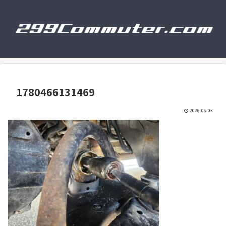
1780466131469
2026.06.03