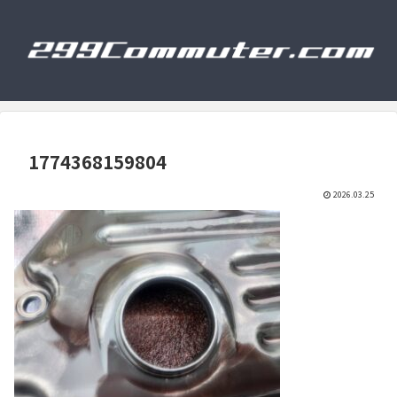
1774368159804
2026.03.25