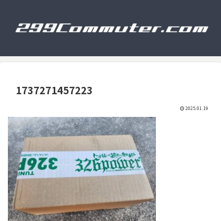
1737271457223
2025.01.19