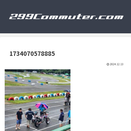
1734070578885
2024.12.13