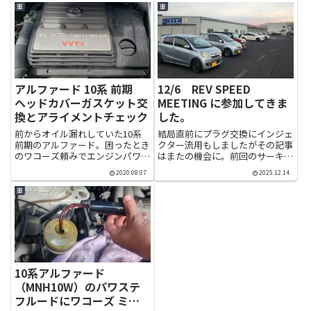
車
車
アルファード 10系 前期
12/6 REV SPEED
ヘッドカバーガスケット交
MEETING に参加してきま
換とアライメントチェック
した。
前からオイル漏れしていた10系
結局直前にプラグ交換にインジェ
前期のアルファード。困ったとき
クター流用もしましたがその記事
のワコーズ頼みでエンジンパワー
はまたの機会に。前回のサーキッ
シールドを使用しましたが、すで
ト走行から油温計装着。エアク
2020.08.07
2025.12.14
に手遅れの状態で改善が見られな
リ、プラグ、インジェクターも交
かったのでガスケット交換するこ
換して挑戦となるのでなんとして
車
とに。V6エンジンの後ろ側が非
でもタイム更新したいところ笑タ
常に面倒くさそうなのでディー
イヤサイズも変わっていますが、
ラ...
ホ...
10系アルファード
（MNH10W）のパワステ
フルードにワコーズ ミッ