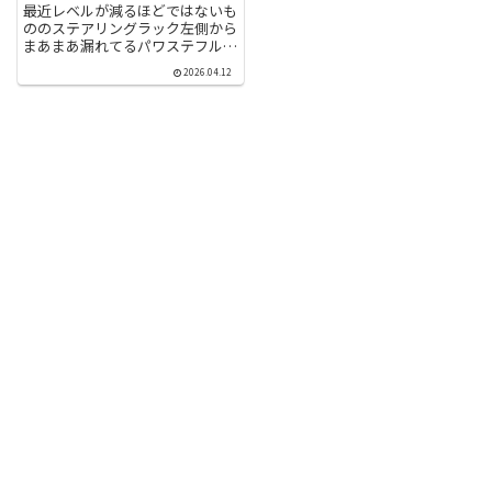
ションパワーシールド添加
最近レベルが減るほどではないも
ののステアリングラック左側から
まあまあ漏れてるパワステフルー
ド。ワコーズのミッションパワー
2026.04.12
シールドが試してみる価値ありと
の事なので挑戦してみます。パワ
ステのリザーバータンクはフルー
ドレベルがわからないぐらい真
っ...