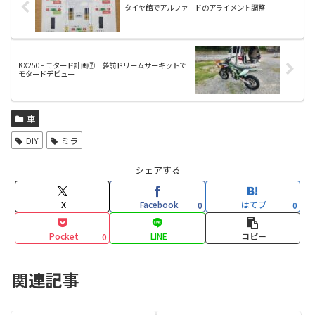
タイヤ館でアルファードのアライメント調整
KX250F モタード計画⑦ 夢前ドリームサーキットで
モタードデビュー
車
DIY
ミラ
シェアする
X
Facebook
はてブ
0
0
Pocket
LINE
コピー
0
関連記事