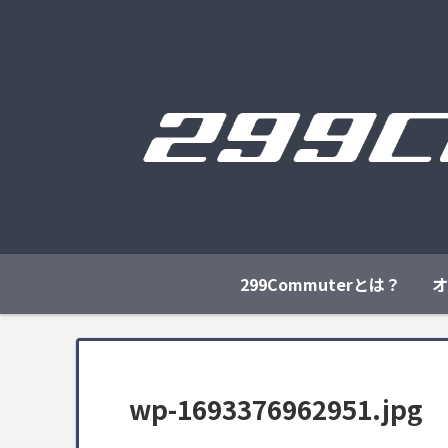
299Commuterとは？
オ
wp-1693376962951.jpg