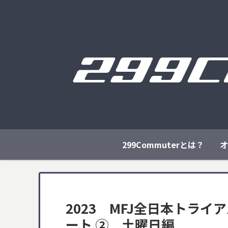
299Commuterとは？
オ
2023 MFJ全日本トラ
ート ② 土曜日編