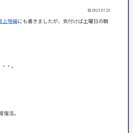
2023.07.25
道上陸編
にも書きましたが、気付けば土曜日の朝
。
・・・。
度復活。