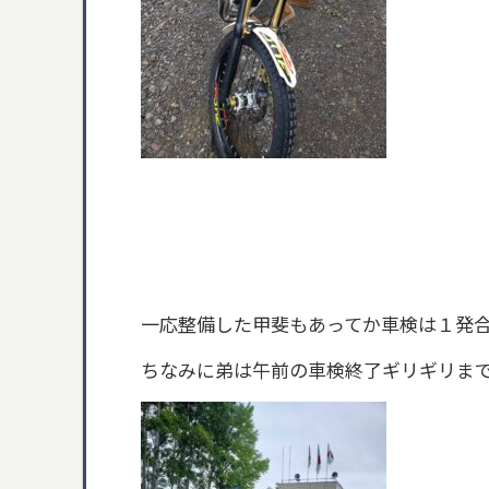
一応整備した甲斐もあってか車検は１発
ちなみに弟は午前の車検終了ギリギリまで