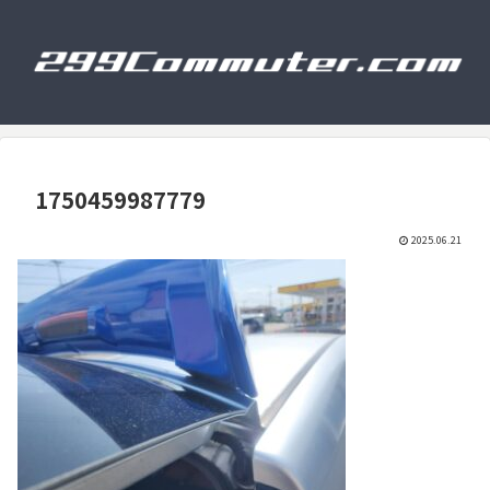
1750459987779
2025.06.21