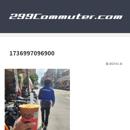
1736997096900
2025.01.16