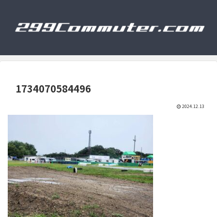
1734070584496
2024.12.13