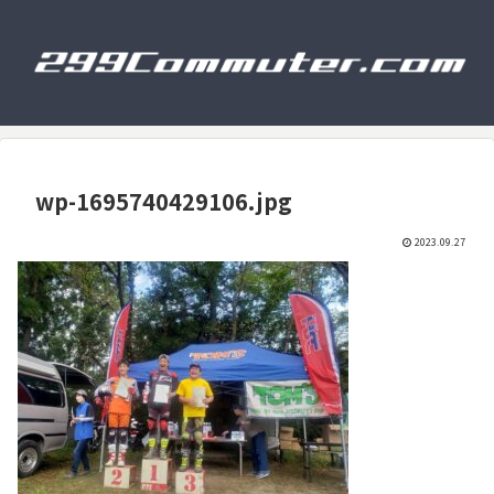
wp-1695740429106.jpg
2023.09.27