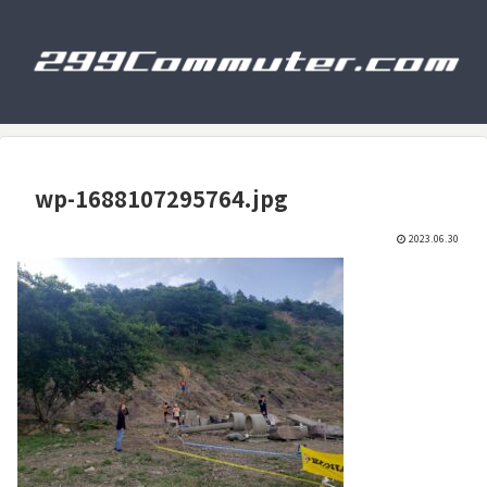
wp-1688107295764.jpg
2023.06.30