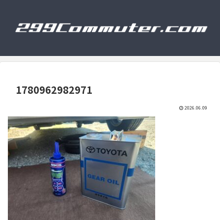
1780962982971
2026.06.09