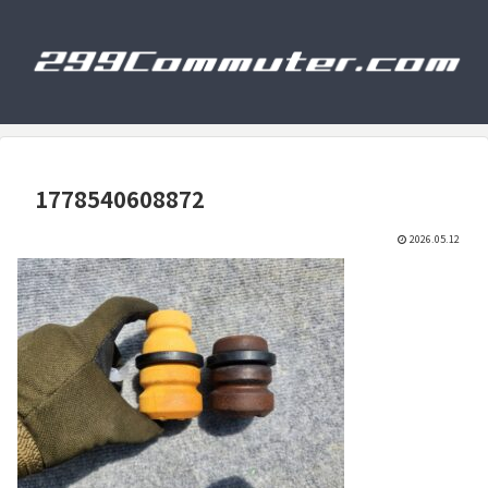
1778540608872
2026.05.12