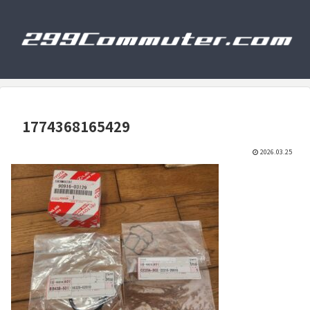
1774368165429
2026.03.25