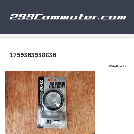
1759363938836
2025.10.02