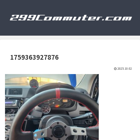
1759363927876
2025.10.02