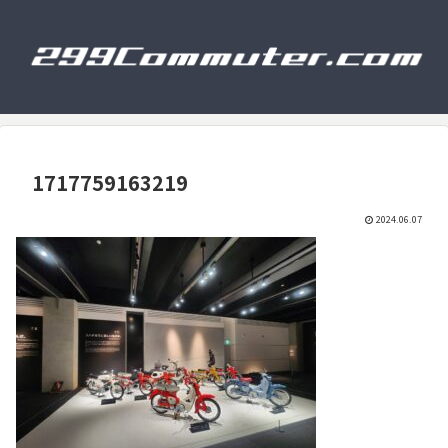
1717759163219
2024.06.07