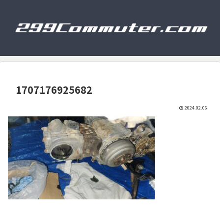
1707176925682
2024.02.06