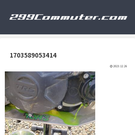
1703589053414
2023.12.26