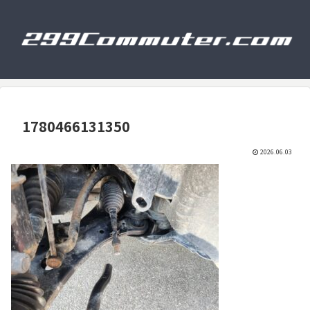
1780466131350
2026.06.03