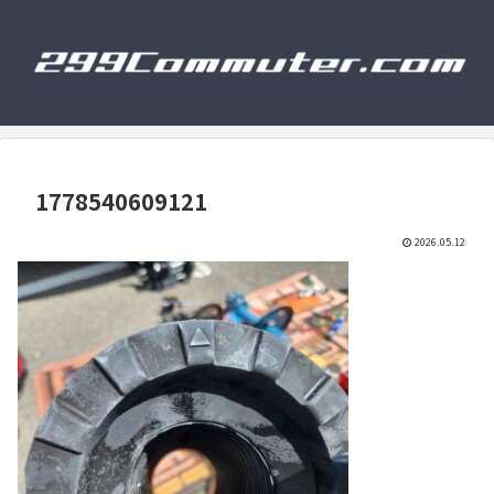
1778540609121
2026.05.12