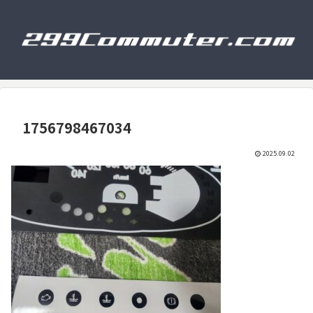
1756798467034
2025.09.02