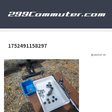
1752491158297
2025.07.14