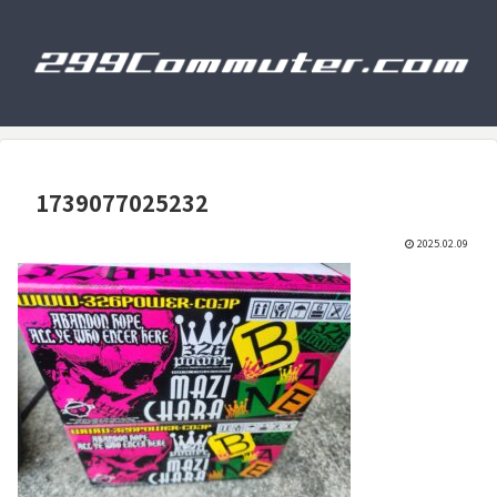
1739077025232
2025.02.09