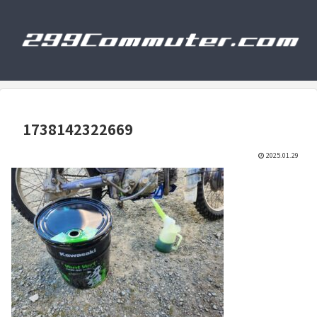
1738142322669
2025.01.29