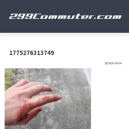
1775276313749
2026.04.04